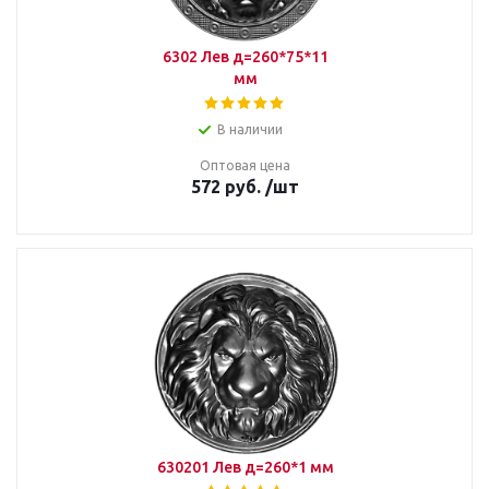
6302 Лев д=260*75*11
мм
В наличии
Оптовая цена
572
руб.
/шт
630201 Лев д=260*1 мм