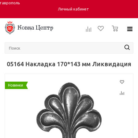
таврополь
Город:
Личный кабинет
0
05164 Накладка 170*143 мм Ликвидация
Новинки