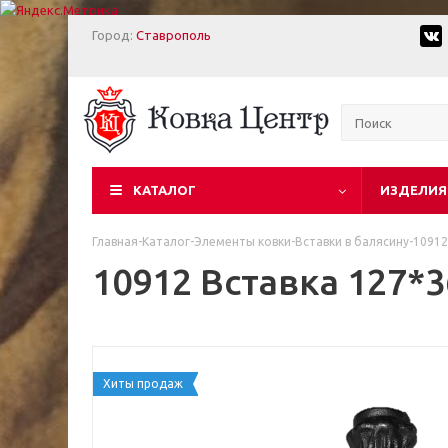
Город:
Ставрополь
КАТАЛОГ
ИЗДЕЛИЯ
Главная
-
Каталог
-
Элементы ковки
-
Вставки в балясину
-
10912
10912 Вставка 127*3
Хиты продаж